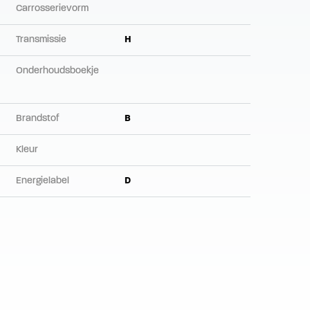
Carrosserievorm
Transmissie
H
Onderhoudsboekje
Brandstof
B
Kleur
Energielabel
D