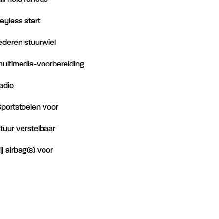
ill hold functie
keyless start
lederen stuurwiel
multimedia-voorbereiding
radio
Sportstoelen voor
stuur verstelbaar
ij airbag(s) voor