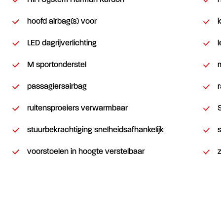
HiFi System Harman Kardon
h
hoofd airbag(s) voor
LED dagrijverlichting
M sportonderstel
passagiersairbag
ruitensproeiers verwarmbaar
stuurbekrachtiging snelheidsafhankelijk
voorstoelen in hoogte verstelbaar
z