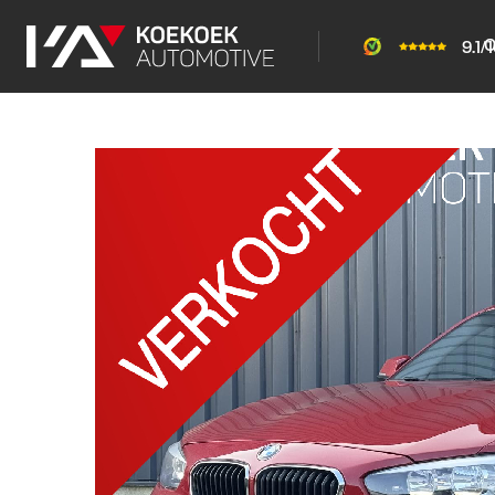
O
9.1/