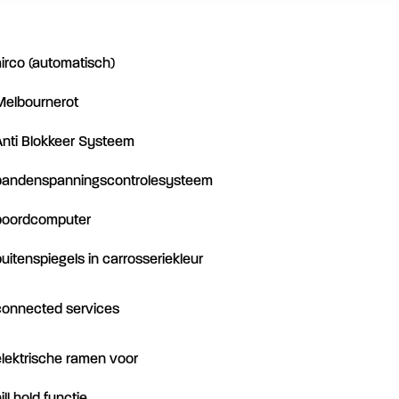
airco (automatisch)
Melbournerot
Anti Blokkeer Systeem
bandenspanningscontrolesysteem
boordcomputer
buitenspiegels in carrosseriekleur
connected services
elektrische ramen voor