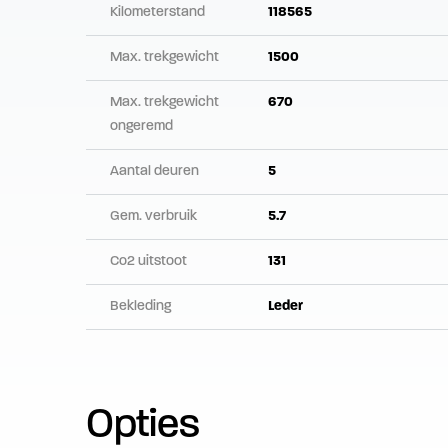
Kilometerstand
118565
Max. trekgewicht
1500
Max. trekgewicht
670
ongeremd
Aantal deuren
5
Gem. verbruik
5.7
Co2 uitstoot
131
Bekleding
Leder
Opties