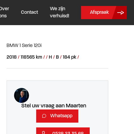
Over
We zijn
Contact
Afspraak
ons
verhuisd!
BMW 1 Serie 120i
2018
118565 km
H
B
184 pk
Stel uw vraag aan Maarten
Whatsapp