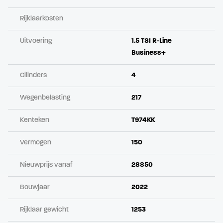
Rijklaarkosten
Uitvoering
1.5 TSI R-Line
Business+
Cilinders
4
Wegenbelasting
217
Kenteken
T974KK
Vermogen
150
Nieuwprijs vanaf
28850
Bouwjaar
2022
Rijklaar gewicht
1253